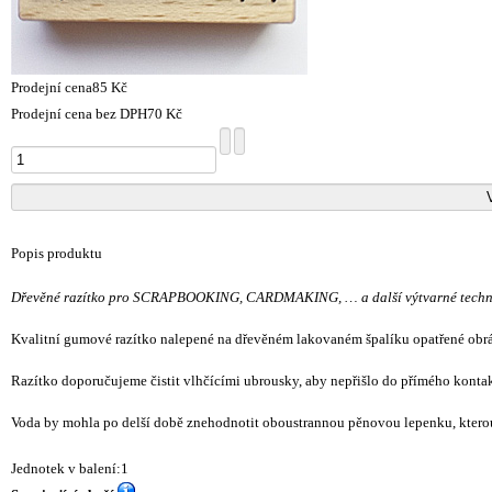
Prodejní cena
85 Kč
Prodejní cena bez DPH
70 Kč
Popis produktu
Dřevěné razítko pro SCRAPBOOKING, CARDMAKING, … a další výtvarné techn
Kvalitní gumové razítko nalepené na dřevěném lakovaném špalíku opatřené ob
Razítko doporučujeme čistit vlhčícími ubrousky, aby nepřišlo do přímého konta
Voda by mohla po delší době znehodnotit oboustrannou pěnovou lepenku, kterou
Jednotek v balení:1