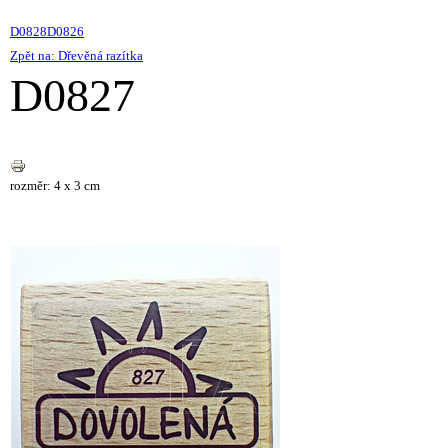
D0828
D0826
Zpět na: Dřevěná razítka
D0827
rozměr: 4 x 3 cm