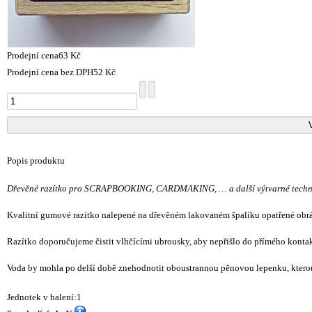
Prodejní cena
63 Kč
Prodejní cena bez DPH
52 Kč
Popis produktu
Dřevěné razítko pro SCRAPBOOKING, CARDMAKING, … a další výtvarné techn
Kvalitní gumové razítko nalepené na dřevěném lakovaném špalíku opatřené ob
Razítko doporučujeme čistit vlhčícími ubrousky, aby nepřišlo do přímého konta
Voda by mohla po delší době znehodnotit oboustrannou pěnovou lepenku, kterou
Jednotek v balení:1