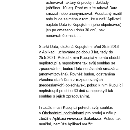
uchovávat faktury či prodejní doklady
(většinou 10 let). Poté musíte taková Data
smazat nebo anonymizovat. Podstatný rozdíl
tedy bude zejména v tom, že v naší Aplikaci
najdete Data (o Kupujícím i jeho objednávce)
jen po omezenou dobu 30 dnů, pak
nenávratně zmizí. …
Starší Data, uložená Kupujícími před 25.5.2018
v Aplikaci, uchováme po dobu 3 let, tedy do
25.5.2021. Pokud k nim Kupující v tomto období
nepřistoupí a neposkytne tak svůj souhlas se
zpracováním, budou Data nenávratně smazána
(anonymizována). Rovněž budou, odstraněna
všechna stará Data z rozpracovaných
(neodeslaných) objednávek, pokud k nim Kupující
nepřistoupil po dobu 30 dnů (a neposkytl tak
souhlas s jejich zpracováním).
I nadále musí Kupující potvrdit svůj souhlas
s
Obchodními podmínkami
pro prodej a nákup
zboží v Aplikaci
www.razitkaketa.cz
. Pokud tak
neučiní, nemůže Aplikaci využít.