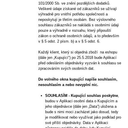
101/2000 Sb. ve znění pozdějších dodatků.
Veškeré údaje získané od zákazníků se užívají
výhradně pro vnitřní potřebu společnosti a
neposkytují je třetím osobám. Bez výslovného
souhlasu zákazníků se nakládá s osobními údaji
pouze a výhradně v rozsahu, který připouští
zákon o ochraně osobních údajů, a to především
v § 5 odst. 2 písm. b) a v § 5 odst. 6.
Každý klient, který si objedná zboží na eshopu
(dále jen „Kupující“) po 25.5.2018 bude Aplikací
před odesláním objednávky vyzván k souhlasu se
zpracováním svých osobních dat.
Do volného okna kupující napíše souhlasím,
nesouhlasím a nebo nevyplní nic.
SOUHLASÍM - Kupující souhlas poskytne
,
budou v Aplikaci osobní data o Kupujícím a
jeho objednávce (dále jen „Data“) uložena a
bude s nimi moci zacházet jako dosud, tedy
je modifikovat nebo využívat jako podklad pro
své příští objednávky. Data v Aplikaci