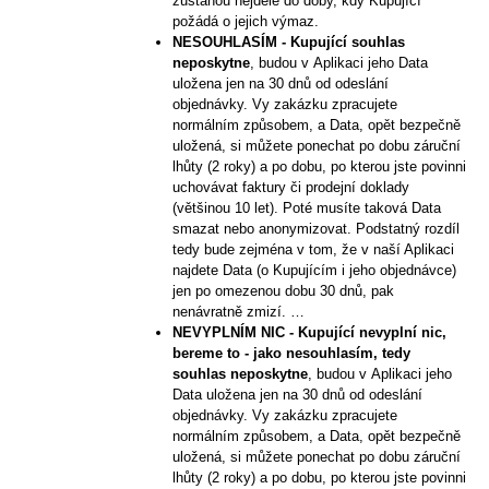
zůstanou nejdéle do doby, kdy Kupující
požádá o jejich výmaz.
NESOUHLASÍM -
Kupující souhlas
neposkytne
, budou v Aplikaci jeho Data
uložena jen na 30 dnů od odeslání
objednávky. Vy zakázku zpracujete
normálním způsobem, a Data, opět bezpečně
uložená, si můžete ponechat po dobu záruční
lhůty (2 roky) a po dobu, po kterou jste povinni
uchovávat faktury či prodejní doklady
(většinou 10 let). Poté musíte taková Data
smazat nebo anonymizovat. Podstatný rozdíl
tedy bude zejména v tom, že v naší Aplikaci
najdete Data (o Kupujícím i jeho objednávce)
jen po omezenou dobu 30 dnů, pak
nenávratně zmizí. …
NEVYPLNÍM NIC -
K
upující nevyplní nic,
bereme to - jako nesouhlasím, tedy
souhlas neposkytne
, budou v Aplikaci jeho
Data uložena jen na 30 dnů od odeslání
objednávky. Vy zakázku zpracujete
normálním způsobem, a Data, opět bezpečně
uložená, si můžete ponechat po dobu záruční
lhůty (2 roky) a po dobu, po kterou jste povinni