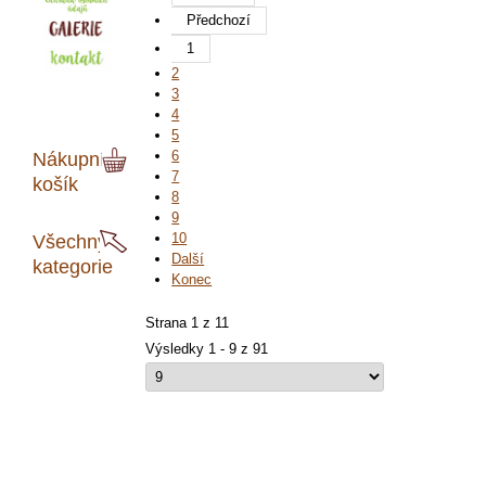
Předchozí
1
2
3
4
5
6
Nákupní
7
košík
8
9
10
Všechny
Další
kategorie
Konec
Strana 1 z 11
Výsledky 1 - 9 z 91