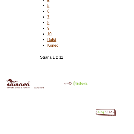
5
6
7
8
9
10
Další
Konec
Strana 1 z 11