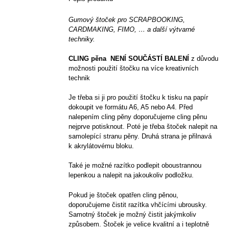
Gumový štoček pro SCRAPBOOKING,
CARDMAKING, FIMO, … a další výtvarné
techniky.
CLING pěna NENÍ SOUČÁSTÍ BALENÍ
z důvodu
možnosti použití štočku na více kreativních
technik
Je třeba si ji pro použití štočku k tisku na papír
dokoupit ve formátu A6, A5 nebo A4. Před
nalepením cling pěny doporučujeme cling pěnu
nejprve potisknout. Poté je třeba štoček nalepit na
samolepící stranu pěny. Druhá strana je přilnavá
k akrylátovému bloku.
Také je možné razítko podlepit oboustrannou
lepenkou a nalepit na jakoukoliv podložku.
Pokud je štoček opatřen cling pěnou,
doporučujeme čistit razítka vhčícími ubrousky.
Samotný štoček je možný čistit jakýmkoliv
způsobem. Štoček je velice kvalitní a i teplotně