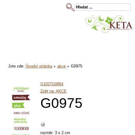
Jste zde:
Úvodní stránka
akce
G0975
G1027
G0964
Zpět na: AKCE
G0975
rozměr: 3 x 2 cm