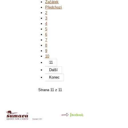
Začátek
Předchozí
2
3
4
5
6
7
8
9
10
11
Další
Konec
Strana 11 z 11