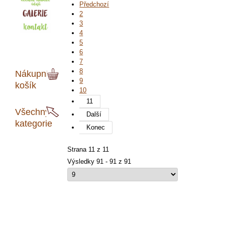
Předchozí
2
3
4
5
6
7
8
Nákupní
9
košík
10
11
Všechny
Další
kategorie
Konec
Strana 11 z 11
Výsledky 91 - 91 z 91