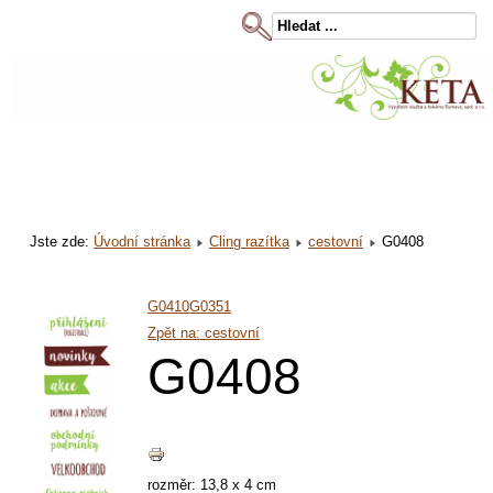
Jste zde:
Úvodní stránka
Cling razítka
cestovní
G0408
G0410
G0351
Zpět na: cestovní
G0408
rozměr: 13,8 x 4 cm