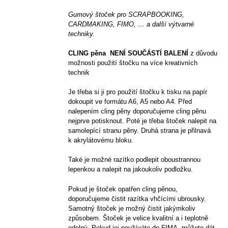
Gumový štoček pro SCRAPBOOKING,
CARDMAKING, FIMO, … a další výtvarné
techniky.
CLING pěna NENÍ SOUČÁSTÍ BALENÍ
z důvodu
možnosti použití štočku na více kreativních
technik
Je třeba si ji pro použití štočku k tisku na papír
dokoupit ve formátu A6, A5 nebo A4. Před
nalepením cling pěny doporučujeme cling pěnu
nejprve potisknout. Poté je třeba štoček nalepit na
samolepící stranu pěny. Druhá strana je přilnavá
k akrylátovému bloku.
Také je možné razítko podlepit oboustrannou
lepenkou a nalepit na jakoukoliv podložku.
Pokud je štoček opatřen cling pěnou,
doporučujeme čistit razítka vhčícími ubrousky.
Samotný štoček je možný čistit jakýmkoliv
způsobem. Štoček je velice kvalitní a i teplotně
odolný. Pokud jej používáte do FIMA, můžete dát