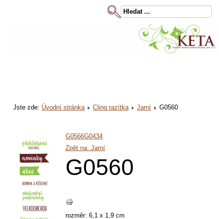
Jste zde:
Úvodní stránka
Cling razítka
Jarní
G0560
G0566
G0434
Zpět na: Jarní
G0560
rozměr: 6,1 x 1,9 cm