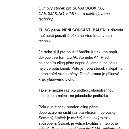
Gumový štoček pro SCRAPBOOKING,
CARDMAKING, FIMO, … a další výtvarné
techniky.
CLING pěna NENÍ SOUČÁSTÍ BALENÍ
z důvodu
možnosti použití štočku na více kreativních
technik
Je třeba si ji pro použití štočku k tisku na papír
dokoupit ve formátu A6, A5 nebo A4. Před
nalepením cling pěny doporučujeme cling pěnu
nejprve potisknout. Poté je třeba štoček nalepit na
samolepící stranu pěny. Druhá strana je přilnavá
k akrylátovému bloku.
Také je možné razítko podlepit oboustrannou
lepenkou a nalepit na jakoukoliv podložku.
Pokud je štoček opatřen cling pěnou,
doporučujeme čistit razítka vhčícími ubrousky.
Samotný štoček je možný čistit jakýmkoliv
způsobem. Štoček je velice kvalitní a i teplotně
odolný. Pokud jej používáte do FIMA, můžete dát