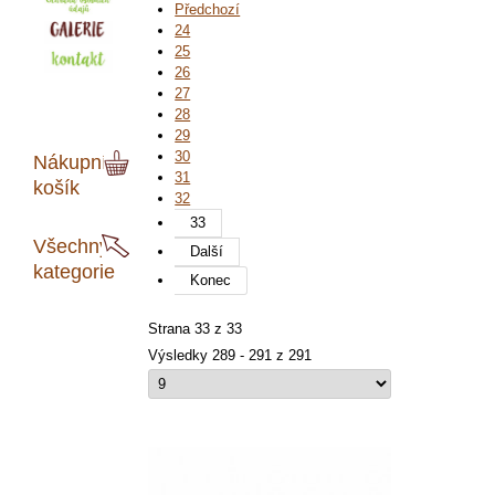
Předchozí
24
25
26
27
28
29
30
Nákupní
31
košík
32
33
Všechny
Další
kategorie
Konec
Strana 33 z 33
Výsledky 289 - 291 z 291