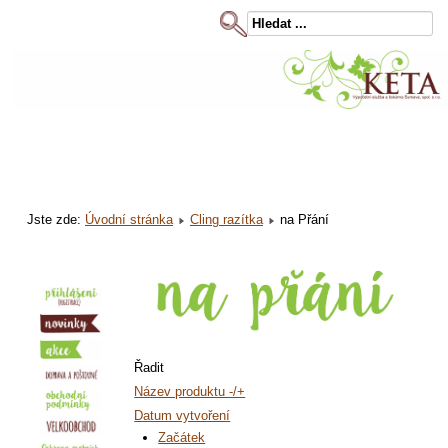
Jste zde:
Úvodní stránka
Cling razítka
na Přání
Řadit
Název produktu -/+
Datum vytvoření
Začátek