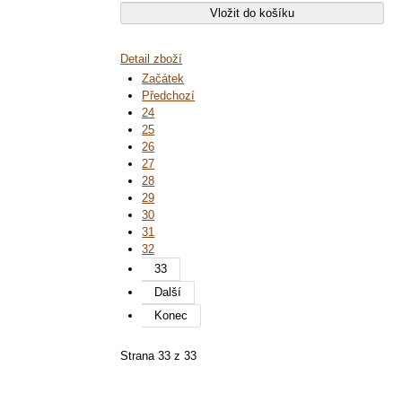
Detail zboží
Začátek
Předchozí
24
25
26
27
28
29
30
31
32
33
Další
Konec
Strana 33 z 33