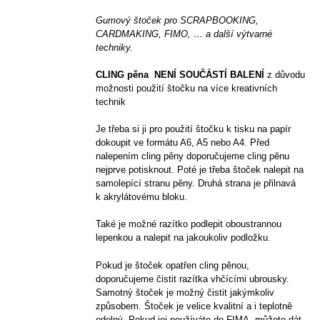
Gumový štoček pro SCRAPBOOKING,
CARDMAKING, FIMO, … a další výtvarné
techniky.
CLING pěna NENÍ SOUČÁSTÍ BALENÍ
z důvodu
možnosti použití štočku na více kreativních
technik
Je třeba si ji pro použití štočku k tisku na papír
dokoupit ve formátu A6, A5 nebo A4. Před
nalepením cling pěny doporučujeme cling pěnu
nejprve potisknout. Poté je třeba štoček nalepit na
samolepící stranu pěny. Druhá strana je přilnavá
k akrylátovému bloku.
Také je možné razítko podlepit oboustrannou
lepenkou a nalepit na jakoukoliv podložku.
Pokud je štoček opatřen cling pěnou,
doporučujeme čistit razítka vhčícími ubrousky.
Samotný štoček je možný čistit jakýmkoliv
způsobem. Štoček je velice kvalitní a i teplotně
odolný. Pokud jej používáte do FIMA, můžete dát