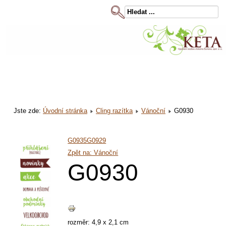
Jste zde:
Úvodní stránka
Cling razítka
Vánoční
G0930
G0935
G0929
Zpět na: Vánoční
G0930
rozměr: 4,9 x 2,1 cm