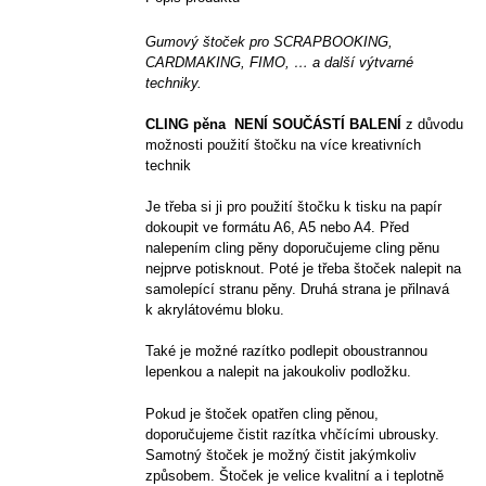
Gumový štoček pro SCRAPBOOKING,
CARDMAKING, FIMO, … a další výtvarné
techniky.
CLING pěna NENÍ SOUČÁSTÍ BALENÍ
z důvodu
možnosti použití štočku na více kreativních
technik
Je třeba si ji pro použití štočku k tisku na papír
dokoupit ve formátu A6, A5 nebo A4. Před
nalepením cling pěny doporučujeme cling pěnu
nejprve potisknout. Poté je třeba štoček nalepit na
samolepící stranu pěny. Druhá strana je přilnavá
k akrylátovému bloku.
Také je možné razítko podlepit oboustrannou
lepenkou a nalepit na jakoukoliv podložku.
Pokud je štoček opatřen cling pěnou,
doporučujeme čistit razítka vhčícími ubrousky.
Samotný štoček je možný čistit jakýmkoliv
způsobem. Štoček je velice kvalitní a i teplotně