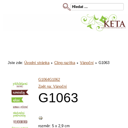
Jste zde:
Úvodní stránka
Cling razítka
Vánoční
G1063
G1064
G1062
Zpět na: Vánoční
G1063
rozměr: 5 x 2,9 cm