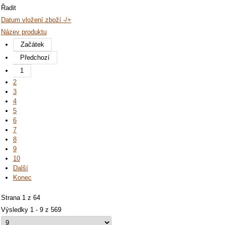
Řadit
Datum vložení zboží -/+
Název produktu
Začátek
Předchozí
1
2
3
4
5
6
7
8
9
10
Další
Konec
Strana 1 z 64
Výsledky 1 - 9 z 569