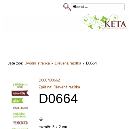
Jste zde:
Úvodní stránka
Dřevěná razítka
D0664
D0667
D0662
Zpět na: Dřevěná razítka
D0664
rozměr: 5 x 2 cm