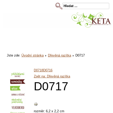
Jste zde:
Úvodní stránka
Dřevěná razítka
D0717
D0718
D0716
Zpět na: Dřevěná razítka
D0717
rozměr: 6,2 x 2,2 cm