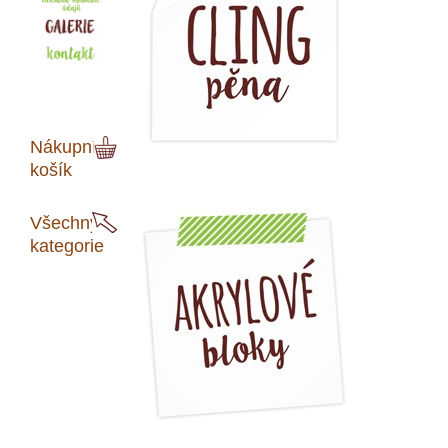
Nákupní
košík
Všechny
kategorie