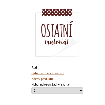
Řadit
Datum vložení zboží -/+
Název produktu
Nebyl nalezen žádný záznam