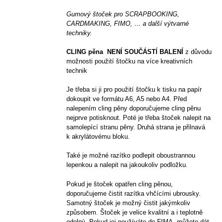
Gumový štoček pro SCRAPBOOKING,
CARDMAKING, FIMO, … a další výtvarné
techniky.
CLING pěna NENÍ SOUČÁSTÍ BALENÍ
z důvodu
možnosti použití štočku na více kreativních
technik
Je třeba si ji pro použití štočku k tisku na papír
dokoupit ve formátu A6, A5 nebo A4. Před
nalepením cling pěny doporučujeme cling pěnu
nejprve potisknout. Poté je třeba štoček nalepit na
samolepící stranu pěny. Druhá strana je přilnavá
k akrylátovému bloku.
Také je možné razítko podlepit oboustrannou
lepenkou a nalepit na jakoukoliv podložku.
Pokud je štoček opatřen cling pěnou,
doporučujeme čistit razítka vhčícími ubrousky.
Samotný štoček je možný čistit jakýmkoliv
způsobem. Štoček je velice kvalitní a i teplotně
odolný. Pokud jej používáte do FIMA, můžete dát