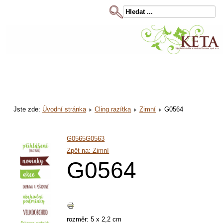
Jste zde:
Úvodní stránka
Cling razítka
Zimní
G0564
G0565
G0563
Zpět na: Zimní
G0564
rozměr: 5 x 2,2 cm