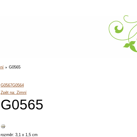
ní
G0565
G0567
G0564
Zpět na: Zimní
G0565
rozměr: 3,1 x 1,5 cm