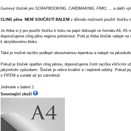
Gumový štoček pro SCRAPBOOKING, CARDMAKING, FIMO, … a další výtva
CLING pěna NENÍ SOUČÁSTÍ BALENÍ
z důvodu možnosti použití štočku n
Je třeba si ji pro použití štočku k tisku na papír dokoupit ve formátu A6, A5
doporučujeme cling pěnu nejprve potisknout. Poté je třeba štoček nalepit na 
k akrylátovému bloku.
Také je možné razítko podlepit oboustrannou lepenkou a nalepit na jakoukoli
Pokud je štoček opatřen cling pěnou, doporučujeme čistit razítka vhčícími u
jakýmkoliv způsobem. Štoček je velice kvalitní a i teplotně odolný. Pokud j
s FIFEM a sundat až po zatvrdnutí.
Jednotek v balení:1
Související zboží