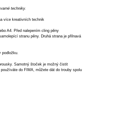
rné techniky.
a více kreativních technik
 nebo A4. Před nalepením cling pěny
samolepící stranu pěny. Druhá strana je přilnavá
v podložku.
brousky. Samotný štoček je možný čistit
ej používáte do FIMA, můžete dát do trouby spolu